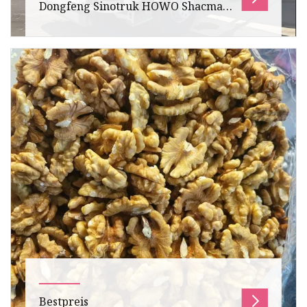
Dongfeng Sinotruk HOWO Shacman
Straßensprinkler-Hygienefahrzeug
20000/30000L 6X4 Hochleistungs-
Milchtanker Trinkwasser-LKW-Preis
Übersicht Faw Tankbewässerungswagen
Dongfeng Sinotruk HOWO Shacman
Straßensprinkler-Sanitärfahrzeug
20000/30000L 6X4 Hoc
Bestpreis