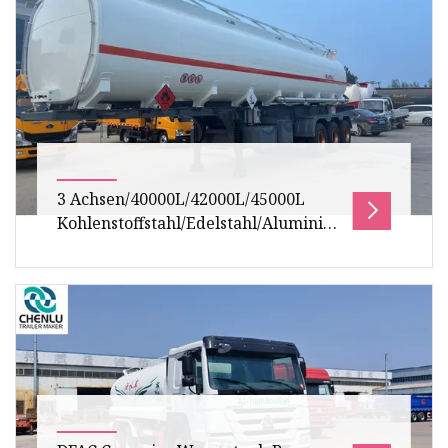
3 Achsen/40000L/42000L/45000L
Kohlenstoffstahl/Edelstahl/Aluminiumlegierung
Tank/Tankwagen-Sattelauflieger für
den Transport von
Öl/Kraftstoff/Diesel/Benzin/Rohöl/Wasser/Milch
3 Achsen/40000L/42000L/45000L
Kohlenstoffstahl/Edelstahl/Aluminiumlegierung
Tank/Tankwagen-Sattelauflieger für den Trans