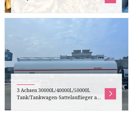
Übersicht 4-Achsen-U-Box-100T-Heckkipper-
Sattelkipper Produktanleitung Der 4-Achsen-
U-Box-100T-Heckkipper-Sattelaufliege
3 Achsen 30000L/40000L/50000L
Tank/Tankwagen-Sattelauflieger aus
Kohlenstoffstahl/Edelstahl/Aluminiumlegierung
für den Transport von
Öl/Kraftstoff/Diesel/Benzin/Rohöl/Wasser/Milch
3-Achsen-30000L/40000L/50000L-
Tank-/Tankwagen-Sattelauflieger aus