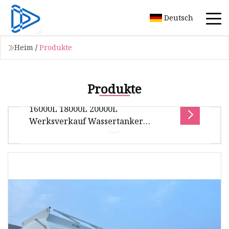
Deutsch
Heim
/
Produkte
Produkte
16000L 18000L 20000L
Werksverkauf Wassertanker
Transport Sprinkler LKW Wasser
Bowser Tank Sprühwagen
Wasserwagen
Übersicht Firmenprofil 16000L 18000L 20000L
Werksverkauf Wassertanker Transport
Sprinkler-LKW Wassertank-Sprühwagen Wass