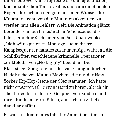
informelle Work-in-Progress-Stil zum jugendlichen,
komödiantischen Ton des Films und zum emotionalen
Bogen, der sich um den gemeinsamen Wunsch der
Mutanten dreht, von den Mutanten akzeptiert zu
werden, mit allen Fehlern Welt. Die Animation glänzt
besonders in den fantastischen Actionszenen des
Films, einschließlich einer von Park Chan-wooks
„Oldboy“ inspirierten Montage, die mehrere
Kampfsequenzen nahtlos zusammenfügt, während die
Schildkröten verschiedene kriminelle Operationen
zur Melodie von „No Diggity“ beenden. (Der
Blackstreet-Song ist einer der vielen unglaublichen
Nadelstiche von Mutant Mayhem, die aus der New
Yorker Hip-Hop-Szene der 90er stammen. Ich hatte
nicht erwartet, Ol' Dirty Bastard zu hören, als ich ein
Theater voller mehrerer Gruppen von Kindern und
ihren Kindern betrat Eltern, aber ich bin zutiefst
dankbar dafür.)
Es war ein dominantes Jahr für Animationsfilme an