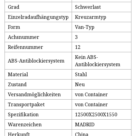
Grad
Schwerlast
Einzelradaufhängungstyp
Kreuzarmtyp
Form
Van-Typ
Achsnummer
3
Reifennummer
12
Kein ABS-
ABS-Antiblockiersystem
Antiblockiersystem
Material
Stahl
Zustand
Neu
Versandmöglichkeiten
von Container
Transportpaket
von Container
Spezifikation
12500X2500X1550
Warenzeichen
MADRID
Herkunft
China