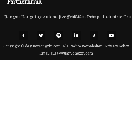
Partnerfirma
Jiangsu Hangding Automotive Teile Co., Ltd
Jiangsu Lixin Pumpe Industrie Grup
Copyright © de.yuanyongxin.com, Alle Rechte vorbehalten.
Privacy Policy
Email
ailsa@yuanyongxin.com