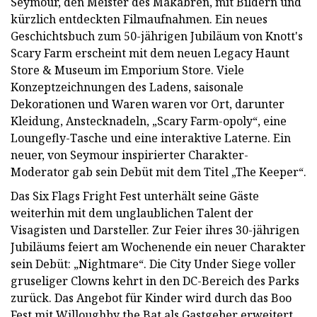
Seymour, den Meister des Makabren, mit Bildern und
kürzlich entdeckten Filmaufnahmen. Ein neues
Geschichtsbuch zum 50-jährigen Jubiläum von Knott's
Scary Farm erscheint mit dem neuen Legacy Haunt
Store & Museum im Emporium Store. Viele
Konzeptzeichnungen des Ladens, saisonale
Dekorationen und Waren waren vor Ort, darunter
Kleidung, Anstecknadeln, „Scary Farm-opoly“, eine
Loungefly-Tasche und eine interaktive Laterne. Ein
neuer, von Seymour inspirierter Charakter-
Moderator gab sein Debüt mit dem Titel „The Keeper“.
Das Six Flags Fright Fest unterhält seine Gäste
weiterhin mit dem unglaublichen Talent der
Visagisten und Darsteller. Zur Feier ihres 30-jährigen
Jubiläums feiert am Wochenende ein neuer Charakter
sein Debüt: „Nightmare“. Die City Under Siege voller
gruseliger Clowns kehrt in den DC-Bereich des Parks
zurück. Das Angebot für Kinder wird durch das Boo
Fest mit Willoughby the Bat als Gastgeber erweitert.