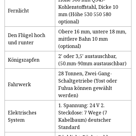
Kohlenstoffstahl, Dicke 10
Fernlicht
mm (Höhe 530 550 580
optional)
Obere 16 mm, untere 18 mm,
Den Flügel hoch
mittlere Bahn 10 mm
und runter
(optional)
2' oder 3,5' austauschbar,
Königszapfen
(50.mm-90mm austauschbar)
28 Tonnen, Zwei-Gang-
Schaltgetriebe (Yost oder
Fahrwerk
Fuhua können gewählt
werden)
1. Spannung: 24 V 2.
Elektrisches
Steckdose: 7 Wege (7
System
Kabelbaum) deutscher
Standard